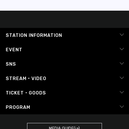
STATION INFORMATION
会社概要
EVENT
採用情報
ピックアップ
SNS
番組放送基準
イベントカレンダー
RADIPASS
STREAM・VIDEO
番組審議会
レポート
X（旧Twitter）
radiko.jp
Japan FM League
TICKET・GOODS
Facebook
YouTube Channel
プライバシーポリシー
RADIPASS TICKET
PROGRAM
Instagram
FM COCOLO
サイトポリシー
RADIPASS STORE
タイムテーブル
SDGsへの取り組み
RADIPASS GOLD
MEDIA GUIDE(ja)