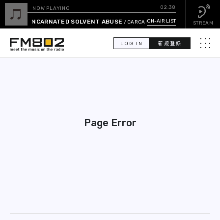
02:38
NOW PLAYING
INCARNATED SOLVENT ABUSE
ON-AIR LIST
/ CARCASS
STREAM
LOG IN
新規登録
メニュ
検
索
PICK UP
Page Error
GUEST CALENDAR
ON-AIR LIST
EVENT CALENDAR
TIMETABLE