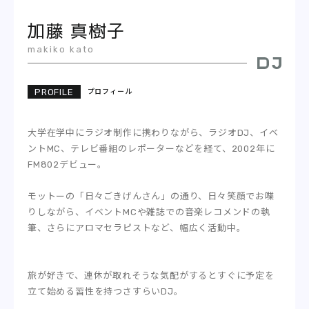
REPORT
加藤 真樹子
PODCAST
makiko kato
HEAVY ROTATION
プロフィール
DJ
大学在学中にラジオ制作に携わりながら、ラジオDJ、イベ
FAQ
ントMC、テレビ番組のレポーターなどを経て、2002年に
FM802デビュー。
ONLINESHOP
モットーの「日々ごきげんさん」の通り、日々笑顔でお喋
りしながら、イベントMCや雑誌での音楽レコメンドの執
筆、さらにアロマセラピストなど、幅広く活動中。
旅が好きで、連休が取れそうな気配がするとすぐに予定を
立て始める習性を持つさすらいDJ。