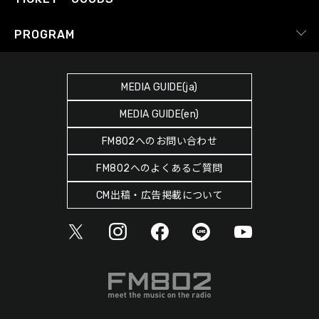
Facebook
YouTube Channel
プライバシーポリシー
RADIPASS TICKET
PROGRAM
Instagram
FM COCOLO
サイトポリシー
RADIPASS STORE
タイムテーブル
SDGsへの取り組み
RADIPASS GOLD
MEDIA GUIDE(ja)
DJ
緊急地震速報の対応
MEDIA GUIDE(en)
ゲストカレンダー
災害情報共有パートナーシップ
FM802へのお問い合わせ
ポッドキャスト
人権尊重・コンプライアンスに関する調査の結果について
FM802へのよくあるご質問
ヘビーローテーション
CM出稿・広告掲載について