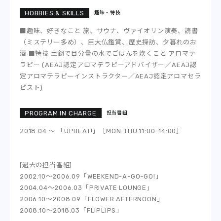
趣味・特技
■趣味、好きなこと 旅、サウナ、ヴァイオリン演奏、読書
（ミステリー多め）、巨大仏鑑賞、歴史探訪、夕暮れのお
酒 ■特技 土鍋で目分量の水でごはんを炊くこと アロマテ
ラピー (AEAJ認定アロマテラピーアドバイザー／AEAJ認
定アロマテラピーインストラクター／AEAJ認定アロマセラ
ピスト)
担当番組
2018.04 ～ 「UPBEAT!」［MON-THU.11:00-14:00］
[過去の担当番組]
2002.10〜2006.09「WEEKEND-A-GO-GO!」
2004.04〜2006.03「PRIVATE LOUNGE」
2006.10〜2008.09「FLOWER AFTERNOON」
2008.10〜2018.03「FLiPLiPS」