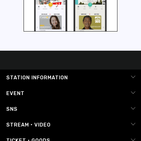
STATION INFORMATION
会社概要
EVENT
採用情報
ピックアップ
SNS
番組放送基準
イベントカレンダー
RADIPASS
STREAM・VIDEO
番組審議会
レポート
X（旧Twitter）
radiko.jp
Japan FM League
TICKET・GOODS