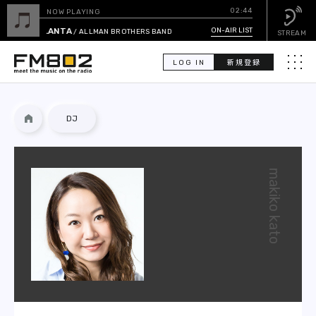
02:44
NOW PLAYING
HOT 'LANTA
ON-AIR LIST
/ ALLMAN BROTHERS BAND
STREAM
LOG IN
新規登録
メニュ
検
DJ
索
PICK UP
makiko kato
GUEST CALENDAR
ON-AIR LIST
EVENT CALENDAR
TIMETABLE