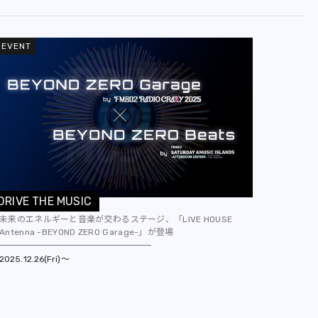
EVENT
D
R
I
V
E
T
H
E
M
U
S
I
C
未来のエネルギーと音楽が交わるステージ、「LIVE HOUSE
Antenna -BEYOND ZERO Garage-」が登場
2025
12.26(Fri)～