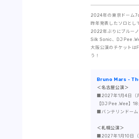
2024年の東京ドーム
昨年発表したソロとして
2022年ぶりにブルー
Silk Sonic、DJ Pe
大阪公演のチケットはF
う！
Bruno Mars - Th
＜名古屋公演＞
■2027年1月4日（
【DJ Pee .Wee】1
■バンテリンドーム
＜札幌公演＞
■2027年1月10日（