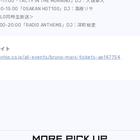
11:00「TACTY IN THE MORNING」DJ：大抜卓人
0-15:00「OSAKAN HOT100」DJ：高樹リサ
COLO同時生放送＞
00-20:00「RADIO ANTHEMS」DJ：深町絵里
サイト
onhip.co.jp/all-events/bruno-mars-tickets-ae147754