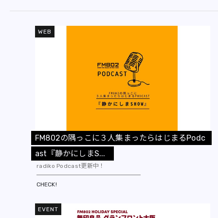
WEB
F
M
8
0
2
の
隅
っ
こ
に
３
人
集
ま
っ
た
ら
は
じ
ま
る
P
o
d
c
a
s
t
『
静
か
に
し
ま
S
.
.
.
radiko Podcast更新中！
CHECK!
EVENT