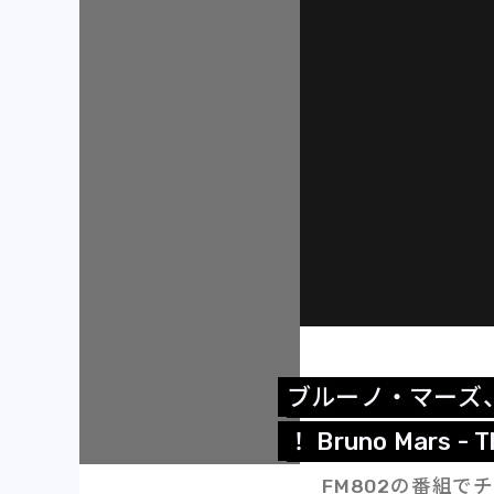
ブ
ル
ー
ノ
・
マ
ー
ズ
！
B
r
u
n
o
M
a
r
s
-
T
FM802の番組で