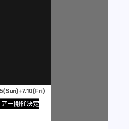
5(Sun)+7.10(Fri)
ツ
ア
ー
開
催
決
定