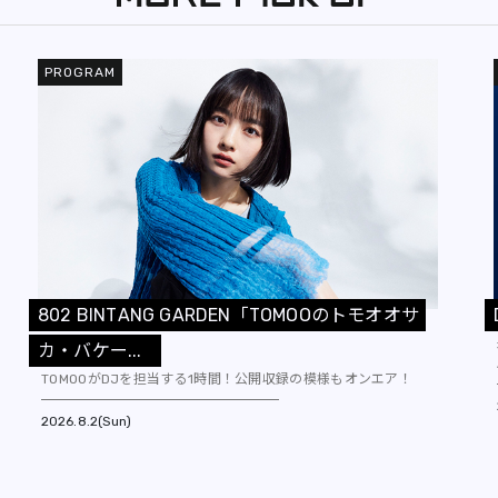
PROGRAM
8
0
2
B
I
N
T
A
N
G
G
A
R
D
E
N
「
T
O
M
O
O
の
ト
モ
オ
オ
サ
カ
・
バ
ケ
ー
.
.
.
TOMOOがDJを担当する1時間！公開収録の模様もオンエア！
2026
8.2(Sun)