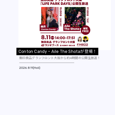
C
o
n
t
o
n
C
a
n
d
y
・
A
i
l
e
T
h
e
S
h
o
t
a
が
登
場
！
無印良品グランフロント大阪から約4時間の公開生放送！
2026
8.11(Holi)