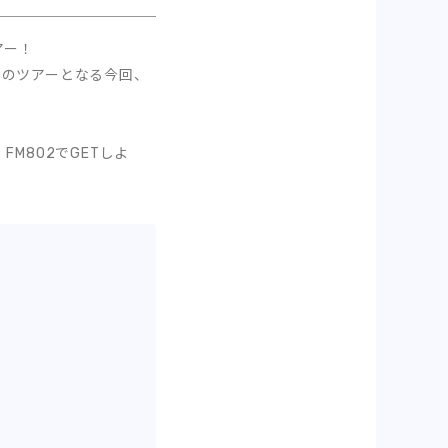
アー！
げてのツアーとなる今回、
M802でGETしよ