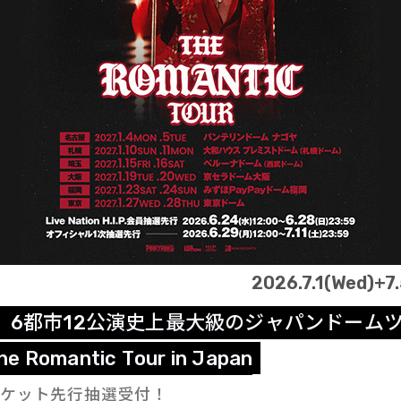
2026.7.1(Wed)+7.
、
6
都
市
1
2
公
演
史
上
最
大
級
の
ジ
ャ
パ
ン
ド
ー
ム
h
e
R
o
m
a
n
t
i
c
T
o
u
r
i
n
J
a
p
a
n
チケット先行抽選受付！