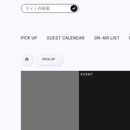
検索
PICK UP
GUEST CALENDAR
ON-AIR LIST
PICK UP
EVENT