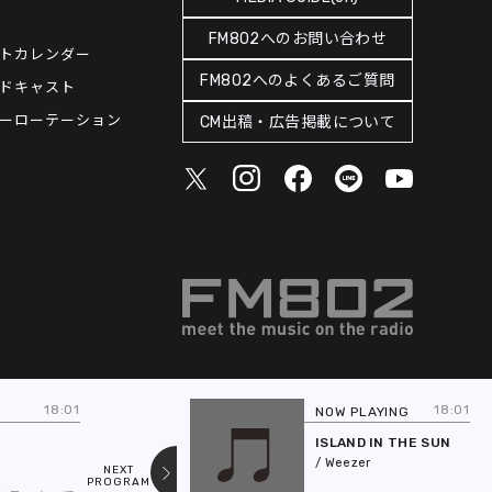
FM802へのお問い合わせ
トカレンダー
FM802へのよくあるご質問
ドキャスト
ーローテーション
CM出稿・広告掲載について
18:01
18:01
NOW PLAYING
NE
DE
ISLAND IN THE SUN
/ Weezer
NEXT
PREV
PROGRAM
PROGRAM