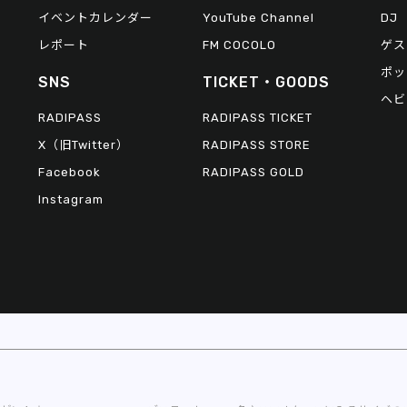
イベントカレンダー
YouTube Channel
DJ
レポート
FM COCOLO
ゲス
ポッ
SNS
TICKET・GOODS
ヘビ
RADIPASS
RADIPASS TICKET
X（旧Twitter）
RADIPASS STORE
Facebook
RADIPASS GOLD
Instagram
© 2026 FM802