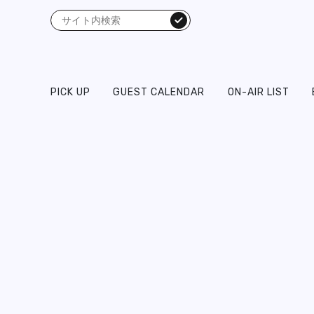
検索
PICK UP
GUEST CALENDAR
ON-AIR LIST