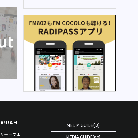
OGRAM
MEDIA GUIDE(ja)
ムテーブル
MEDIA GUIDE(en)