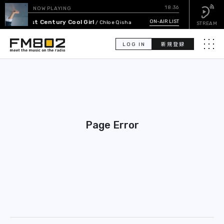
18:36
NOW PLAYING
21st Century Cool Girl
ON-AIR LIST
/ Chloe Qisha
STREAM
LOG IN
新規登録
メニュ
検
索
PICK UP
Page Error
GUEST CALENDAR
ON-AIR LIST
EVENT CALENDAR
TIMETABLE