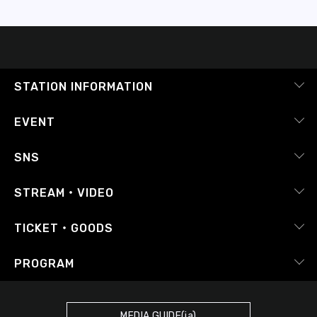
STATION INFORMATION
会社概要
EVENT
採用情報
ピックアップ
SNS
番組放送基準
イベントカレンダー
RADIPASS
STREAM・VIDEO
番組審議会
レポート
X（旧Twitter）
radiko.jp
Japan FM League
TICKET・GOODS
Facebook
YouTube Channel
プライバシーポリシー
RADIPASS TICKET
PROGRAM
Instagram
FM COCOLO
サイトポリシー
RADIPASS STORE
タイムテーブル
SDGsへの取り組み
RADIPASS GOLD
MEDIA GUIDE(ja)