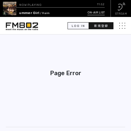
11:52
NOW PLAYING
Summer Girl
ON-AIR LIST
/ Haim
STREAM
LOG IN
新規登録
メニュ
検
索
PICK UP
Page Error
GUEST CALENDAR
ON-AIR LIST
EVENT CALENDAR
TIMETABLE