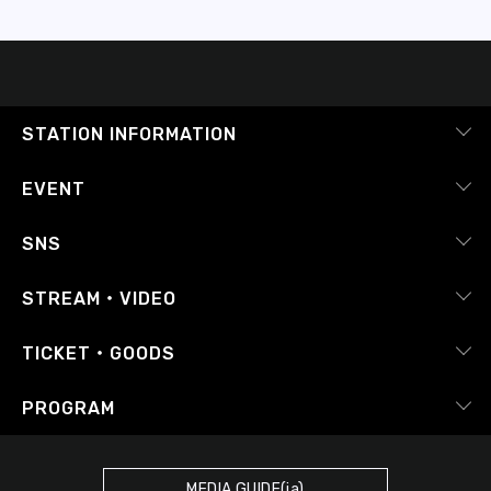
STATION INFORMATION
会社概要
EVENT
採用情報
ピックアップ
SNS
番組放送基準
イベントカレンダー
RADIPASS
STREAM・VIDEO
番組審議会
レポート
X（旧Twitter）
radiko.jp
Japan FM League
TICKET・GOODS
Facebook
YouTube Channel
プライバシーポリシー
RADIPASS TICKET
PROGRAM
Instagram
FM COCOLO
サイトポリシー
RADIPASS STORE
タイムテーブル
SDGsへの取り組み
RADIPASS GOLD
MEDIA GUIDE(ja)