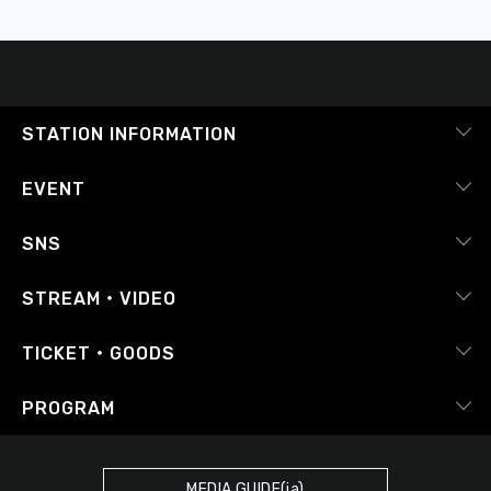
STATION INFORMATION
会社概要
EVENT
採用情報
ピックアップ
SNS
番組放送基準
イベントカレンダー
RADIPASS
STREAM・VIDEO
番組審議会
レポート
X（旧Twitter）
radiko.jp
Japan FM League
TICKET・GOODS
Facebook
YouTube Channel
プライバシーポリシー
RADIPASS TICKET
PROGRAM
Instagram
FM COCOLO
サイトポリシー
RADIPASS STORE
タイムテーブル
SDGsへの取り組み
RADIPASS GOLD
MEDIA GUIDE(ja)