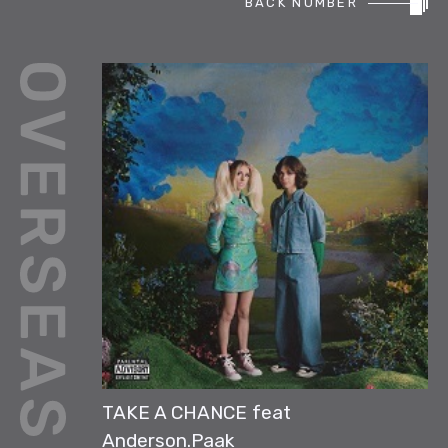
BACK NUMBER
REPORT
PODCAST
HEAVY ROTATION
DJ
FAQ
ONLINESHOP
TAKE A CHANCE feat
Anderson.Paak