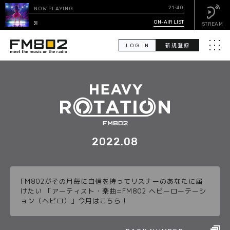
21:40
NOW PLAYING
アイドル
ON-AIR LIST
/ YOASOBI
STREAM
LOG IN
新規登録
メニュ
検
索
PICK UP
GUEST CALENDAR
2022.08
ON-AIR LIST
FM802がその月毎に自信を持ってリスナーのあなたに届
EVENT CALENDAR
けたい 「アーティスト・楽曲=FM802 ヘビーローテーシ
ョン（ヘビロ）」今月はこちら！
TIMETABLE