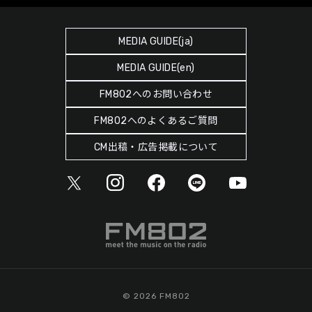
FM COCOLO
サイトポリシー
RADIPASS STORE
タイムテーブル
SDGsへの取り組み
RADIPASS GOLD
MEDIA GUIDE(ja)
DJ
緊急地震速報の対応
MEDIA GUIDE(en)
ゲストカレンダー
災害情報共有パートナーシップ
FM802へのお問い合わせ
ポッドキャスト
人権尊重・コンプライアンスに関する調査の結果について
FM802へのよくあるご質問
ヘビーローテーション
CM出稿・広告掲載について
© 2026 FM802