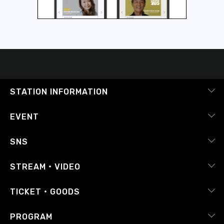
STATION INFORMATION
会社概要
EVENT
採用情報
ピックアップ
SNS
番組放送基準
イベントカレンダー
RADIPASS
STREAM・VIDEO
番組審議会
レポート
X（旧Twitter）
radiko.jp
Japan FM League
TICKET・GOODS
Facebook
YouTube Channel
プライバシーポリシー
RADIPASS TICKET
PROGRAM
Instagram