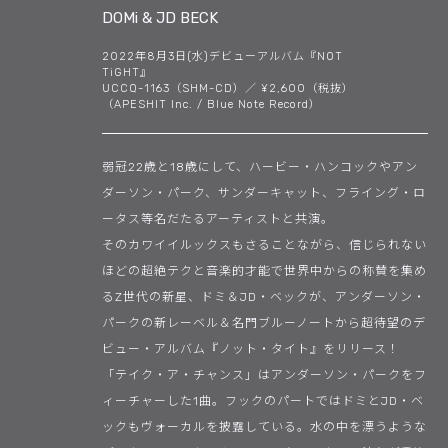
DOMi & JD BECK
2022年8月3日(水)デビューアルバム『NOT
TiGHT』
UCCQ-1163（SHM-CD）／ ¥2,600（税抜）
（APESHIT Inc. / Blue Note Record）
弱冠22歳と18歳にして、ハービー・ハンコックやアン
ダーソン・パーク、サンダーキャット、フライング・ロ
ータス等名だたるアーティストと共演。
そのカワイイルックスもさることながら、信じられない
ほどの超絶テクと音楽的才能で世界中からの称賛を集め
るZ世代の新星、ドミ＆JD・ベックが、アンダーソン・
パークの新レーベル＆名門ブルーノートから超待望のデ
ビュー・アルバム『ノット・タイト』をリリース！
「テイク・ア・チャンス」はアンダーソン・パークをフ
ィーチャーした1曲。フックのパートではドミとJD・ベ
ックもヴォーカルを披露している。水の中を漂うような