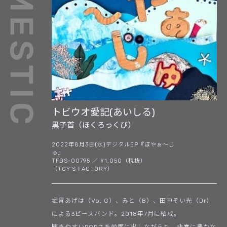
トビウオ愛記(あいしる)
黒子首（ほくろっくび）
2022年8月3日(水)デジタルEP『ぼやぁ～じ
ゅ』
TFDS-00795 ／ ¥1,050（税抜）
（TOY’S FACTORY）
堀胃あげは（Vo, G）、みと（B）、田中そい光（Dr）
による3ピースバンド。2018年7月に結成。
聞きやすいPOPさを前面に出しながらも、非常に豊かな