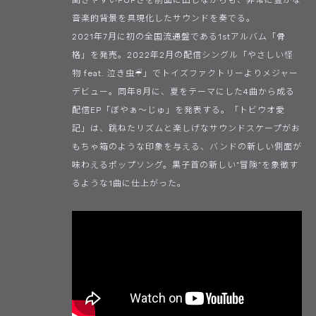
音楽的背景を具現化したサウンドを奏でる。
2021年7月に初の全国流通盤である1stアルバム「骨
格」を発売。2022年2月の配信シングル「やさしい怪
物 feat. 泣き虫☔︎」でトイズファクトリーよりメジャー
デビュー。同年8月に、夏をテーマにした4曲から成る
配信EP「ぼやぁ〜じゅ」を発表する。「トビウオ愛
記」は、跳ねたリズムと楽しげなサウンドスケープがお
もちゃ箱のような印象を与える、バンドの新しい側面が
味わえるポップソング。黒子首の新しい“冒険”を象徴す
るような1曲に仕上がった。