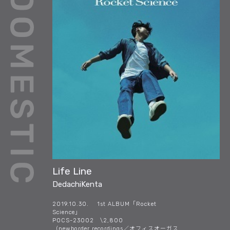
Life Line
DedachiKenta
2019.10.30. 1st ALBUM「Rocket
Science」
POCS-23002 \2,800
（newborder recordings／オフィスオーガス