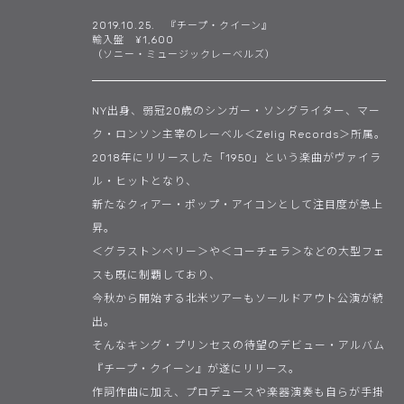
2019.10.25. 『チープ・クイーン』
輸入盤 ¥1,600
（ソニー・ミュージックレーベルズ）
NY出身、弱冠20歳のシンガー・ソングライター、マー
ク・ロンソン主宰のレーベル＜Zelig Records＞所属。
2018年にリリースした「1950」という楽曲がヴァイラ
ル・ヒットとなり、
新たなクィアー・ポップ・アイコンとして注目度が急上
昇。
＜グラストンベリー＞や＜コーチェラ＞などの大型フェ
スも既に制覇しており、
今秋から開始する北米ツアーもソールドアウト公演が続
出。
そんなキング・プリンセスの待望のデビュー・アルバム
『チープ・クイーン』が遂にリリース。
作詞作曲に加え、プロデュースや楽器演奏も自らが手掛