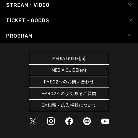
RADIPASS
STREAM・VIDEO
番組審議会
レポート
X（旧Twitter）
radiko.jp
Japan FM League
TICKET・GOODS
Facebook
YouTube Channel
プライバシーポリシー
RADIPASS TICKET
PROGRAM
Instagram
FM COCOLO
サイトポリシー
RADIPASS STORE
タイムテーブル
SDGsへの取り組み
RADIPASS GOLD
MEDIA GUIDE(ja)
DJ
緊急地震速報の対応
MEDIA GUIDE(en)
ゲストカレンダー
災害情報共有パートナーシップ
FM802へのお問い合わせ
ポッドキャスト
人権尊重・コンプライアンスに関する調査の結果について
FM802へのよくあるご質問
ヘビーローテーション
CM出稿・広告掲載について