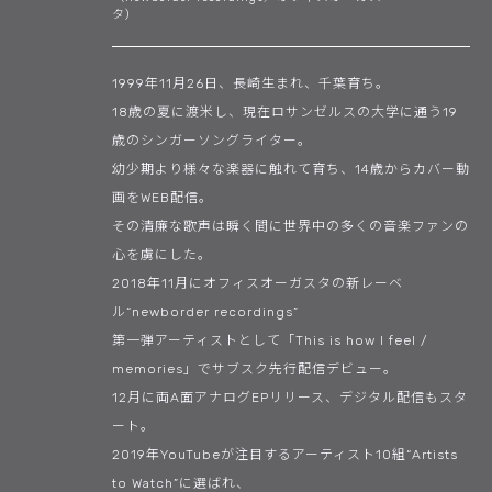
タ）
1999年11月26日、長崎生まれ、千葉育ち。
18歳の夏に渡米し、現在ロサンゼルスの大学に通う19
歳のシンガーソングライター。
幼少期より様々な楽器に触れて育ち、14歳からカバー動
画をWEB配信。
その清廉な歌声は瞬く間に世界中の多くの音楽ファンの
心を虜にした。
2018年11月にオフィスオーガスタの新レーベ
ル“newborder recordings”
第一弾アーティストとして「This is how I feel /
memories」でサブスク先行配信デビュー。
12月に両A面アナログEPリリース、デジタル配信もスタ
ート。
2019年YouTubeが注目するアーティスト10組“Artists
to Watch”に選ばれ、