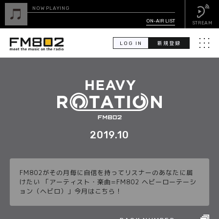
NOW PLAYING
ON-AIR LIST
STREAM
LOG IN
新規登録
メニュ
検
索
PICK UP
GUEST CALENDAR
2019.10
ON-AIR LIST
FM802がその月毎に自信を持ってリスナーのあなたに届
EVENT CALENDAR
けたい 「アーティスト・楽曲=FM802 ヘビーローテーシ
ョン（ヘビロ）」今月はこちら！
TIMETABLE