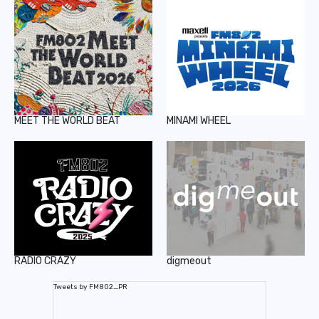
MEET THE WORLD BEAT
MINAMI WHEEL
RADIO CRAZY
digmeout
Tweets by FM802_PR