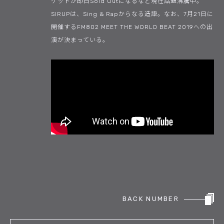
ケットが即日Sold Outになるなど現在話題沸騰中。
SIRUPは、Sing & Rapからなる造語。なお、7月21日に
開催するFM802 MEET THE WORLD BEAT 2019への出
演が決まっている。
BACK NUMBER