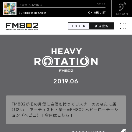
07:45
NOW PLAYING
主人公
ON-AIR LIST
/ SUPER BEAVER
STREAM
LOG IN
新規登録
メニュ
検
索
PICK UP
GUEST CALENDAR
2019.06
ON-AIR LIST
FM802がその月毎に自信を持ってリスナーのあなたに届
EVENT CALENDAR
けたい 「アーティスト・楽曲=FM802 ヘビーローテーシ
ョン（ヘビロ）」今月はこちら！
TIMETABLE