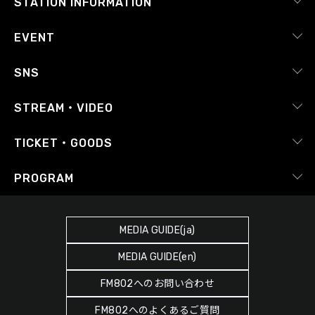
STATION INFORMATION
会社概要
EVENT
採用情報
ピックアップ
SNS
番組放送基準
イベントカレンダー
RADIPASS
STREAM・VIDEO
番組審議会
レポート
X（旧Twitter）
radiko.jp
Japan FM League
TICKET・GOODS
Facebook
YouTube Channel
プライバシーポリシー
RADIPASS TICKET
PROGRAM
Instagram
FM COCOLO
サイトポリシー
RADIPASS STORE
タイムテーブル
SDGsへの取り組み
RADIPASS GOLD
MEDIA GUIDE(ja)
DJ
緊急地震速報の対応
MEDIA GUIDE(en)
ゲストカレンダー
災害情報共有パートナーシップ
FM802へのお問い合わせ
ポッドキャスト
人権尊重・コンプライアンスに関する調査の結果について
FM802へのよくあるご質問