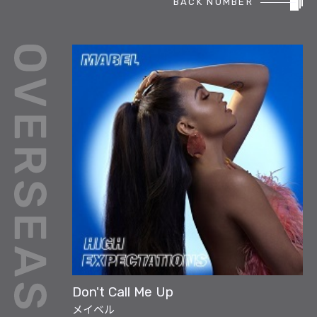
BACK NUMBER
REPORT
PODCAST
HEAVY ROTATION
DJ
FAQ
ONLINESHOP
Don't Call Me Up
メイベル