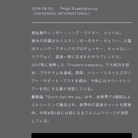
2019.08.02. 『High Expectations』
（UNIVERSAL INTERNATIONAL）
英出身のシンガー・ソング・ライター、メイベル。
彼女の母親はカリスマシンガーのネナ・チェリー、父親
はマッシヴ・アタックのプロデューサー、キャメロン・
マクヴェイ、音楽一家に生まれたサラブレッドだ。
2017年に発表した「Finders Keepers」で大成功を収
め、プラチナムを達成。同年、ハリー・スタイルズのツ
アー・サポート・アクトを務め、今秋にはカリードとツ
アーを共にする事が決定している。
最新曲「Don’t Call Me Up」は今、全世界で2億回以上
ストリーミング再生され、世界中の音楽チャートを席巻
中。今年8月2日には初となるアルバムリリースが決定
している。