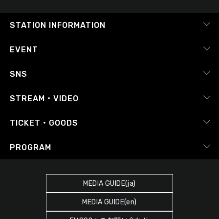
STATION INFORMATION
会社概要
EVENT
採用情報
ピックアップ
SNS
番組放送基準
イベントカレンダー
RADIPASS
STREAM・VIDEO
番組審議会
レポート
X（旧Twitter）
radiko.jp
Japan FM League
TICKET・GOODS
Facebook
YouTube Channel
プライバシーポリシー
RADIPASS TICKET
PROGRAM
Instagram
FM COCOLO
サイトポリシー
RADIPASS STORE
タイムテーブル
SDGsへの取り組み
RADIPASS GOLD
MEDIA GUIDE(ja)
DJ
緊急地震速報の対応
MEDIA GUIDE(en)
ゲストカレンダー
災害情報共有パートナーシップ