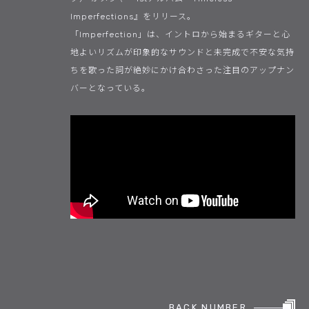
Imperfections』をリリース。
「Imperfection」は、イントロから始まるギターと心
地よいリズムが印象的なサウンドと未完成で不安な気持
ちを歌った詞が絶妙にかけ合わさった注目のアップナン
バーとなっている。
BACK NUMBER