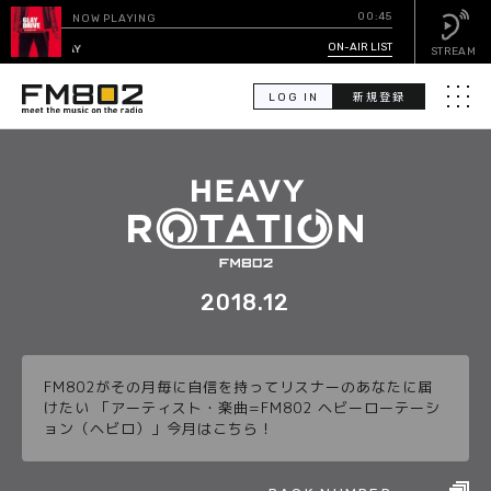
00:45
NOW PLAYING
HAPPY SWING
ON-AIR LIST
/ GLAY
STREAM
LOG IN
新規登録
メニュ
検
索
PICK UP
GUEST CALENDAR
2018.12
ON-AIR LIST
FM802がその月毎に自信を持ってリスナーのあなたに届
EVENT CALENDAR
けたい 「アーティスト・楽曲=FM802 ヘビーローテーシ
ョン（ヘビロ）」今月はこちら！
TIMETABLE