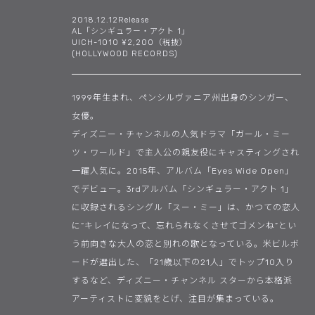
2018.12.12Release
AL「シンギュラー・アクト 1」
UICH-1010 ¥2,200（税抜）
(HOLLYWOOD RECORDS)
1999年生まれ、ペンシルヴァニア州出身のシンガー、
女優。
ディズニー・チャンネルの人気ドラマ「ガール・ミー
ツ・ワールド」で主人公の親友役にキャスティングされ
一躍人気に。2015年、アルバム「Eyes Wide Open」
でデビュー。3rdアルバム「シンギュラー・アクト 1」
に収録されるシングル「スー・ミー」は、かつての恋人
に“キレイになって、忘れられなくさせてゴメンね”とい
う前向きな大人の恋と別れの歌となっている。米ビルボ
ードが選出した、「21歳以下の21人」でトップ10入り
するなど、ディズニー・チャンネル スターから本格派
アーティストに変貌をとげ、注目が集まっている。