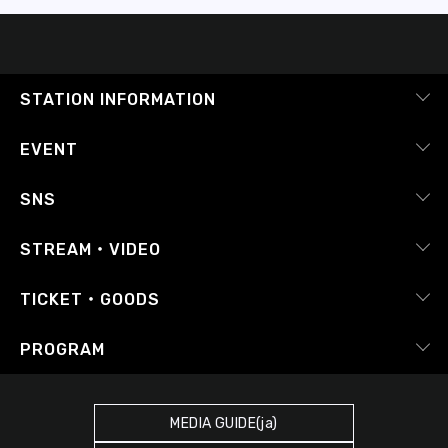
STATION INFORMATION
会社概要
EVENT
採用情報
ピックアップ
SNS
番組放送基準
イベントカレンダー
RADIPASS
STREAM・VIDEO
番組審議会
レポート
X（旧Twitter）
radiko.jp
Japan FM League
TICKET・GOODS
Facebook
YouTube Channel
プライバシーポリシー
RADIPASS TICKET
PROGRAM
Instagram
FM COCOLO
サイトポリシー
RADIPASS STORE
タイムテーブル
SDGsへの取り組み
RADIPASS GOLD
MEDIA GUIDE(ja)
DJ
緊急地震速報の対応