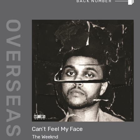
BACK NUMBER
REPORT
PODCAST
HEAVY ROTATION
DJ
FAQ
ONLINESHOP
Can’t Feel My Face
The Weeknd