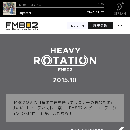
03:35
NOW PLAYING
ない物語
ON-AIR LIST
/ supercell
STREAM
LOG IN
新規登録
メニュ
検
索
PICK UP
GUEST CALENDAR
2015.10
ON-AIR LIST
FM802がその月毎に自信を持ってリスナーのあなたに届
EVENT CALENDAR
けたい 「アーティスト・楽曲=FM802 ヘビーローテーシ
ョン（ヘビロ）」今月はこちら！
TIMETABLE