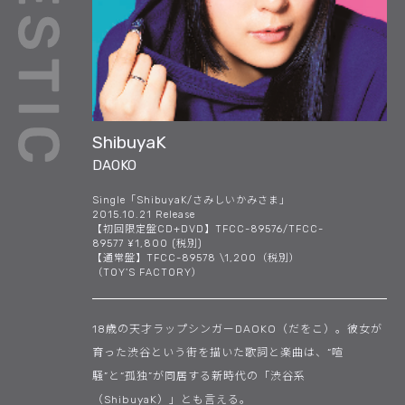
ShibuyaK
DAOKO
Single「ShibuyaK/さみしいかみさま」
2015.10.21 Release
【初回限定盤CD+DVD】TFCC-89576/TFCC-
89577 ¥1,800 (税別)
【通常盤】TFCC-89578 \1,200（税別）
（TOY'S FACTORY）
18歳の天才ラップシンガーDAOKO（だをこ）。彼女が
育った渋谷という街を描いた歌詞と楽曲は、“喧
騒”と“孤独”が同居する新時代の「渋谷系
（ShibuyaK）」とも言える。