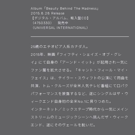
Album「Beauty Behind The Madness」
2015.8.28 Release
【デジタル・アルバム、輸入盤CD】
（4750330） 発売中
（UNIVERSAL INTERNATIONAL）
25歳のエチオピア人系カナダ人。
2015年、映画『フィフティ・シェイズ・オブ・グレ
イ』にて自身の「アーンド・イット」が起用され一気に
ファン層を拡大させる。「キャント・フィール・マイ・
フェイス」は、テイラー・スウィフトの公演にて同曲を
共演、トム・クルーズが全米人気テレビ番組にて口パク
パフォーマンスを披露するなど、遂にシングルはザ・ウ
ィークエンド自身初の全米No.1に昇りつめた。
インターネット／ミックステープ時代から一気にメイン
ストリームのミュージックシーンへ挑んだザ・ウィーク
エンド、遂にそのヴェールを脱いだ。