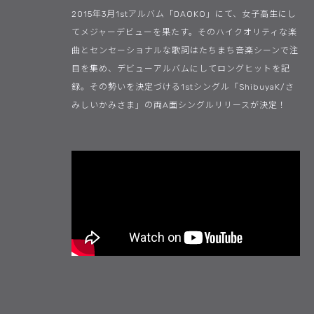
2015年3月1stアルバム「DAOKO」にて、女子高生にし
てメジャーデビューを果たす。そのハイクオリティな楽
曲とセンセーショナルな歌詞はたちまち音楽シーンで注
目を集め、デビューアルバムにしてロングヒットを記
録。その勢いを決定づける1stシングル「ShibuyaK/さ
みしいかみさま」の両A面シングルリリースが決定！