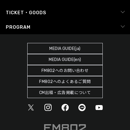
番組審議会
レポート
X（旧Twitter）
radiko.jp
Japan FM League
TICKET・GOODS
Facebook
YouTube Channel
プライバシーポリシー
RADIPASS TICKET
PROGRAM
Instagram
FM COCOLO
サイトポリシー
RADIPASS STORE
タイムテーブル
SDGsへの取り組み
RADIPASS GOLD
MEDIA GUIDE(ja)
DJ
緊急地震速報の対応
MEDIA GUIDE(en)
ゲストカレンダー
災害情報共有パートナーシップ
FM802へのお問い合わせ
ポッドキャスト
人権尊重・コンプライアンスに関する調査の結果について
FM802へのよくあるご質問
ヘビーローテーション
CM出稿・広告掲載について