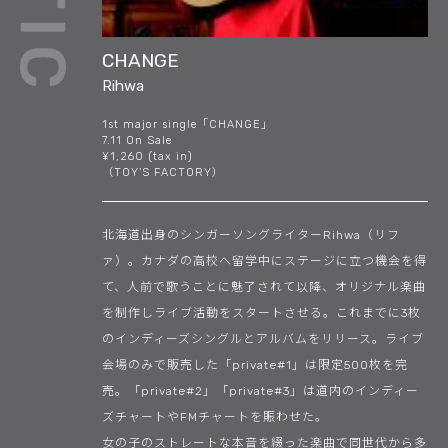
CHANGE
Rihwa
1st major single「CHANGE」
7.11 On Sale
¥1,260 (tax in)
（TOY'S FACTORY）
北海道出身のシンガーソングライターRihwa（リフ
ァ）。カナダの高校へ留学中にステージに立つ機会を得
て、人前で歌うことに魅了されて以降、オリジナル楽曲
を制作しライブ活動をスタートさせる。これまでに3枚
のインディーズシングルとアルバムをリリース。ライブ
会場のみで販売した「private#1」は限定500枚を完
売。「private#2」「private#3」は道内のインディー
ズチャートやFMチャートを賑わせた。
女の子のストレートな本音を綴った楽曲で同世代から多