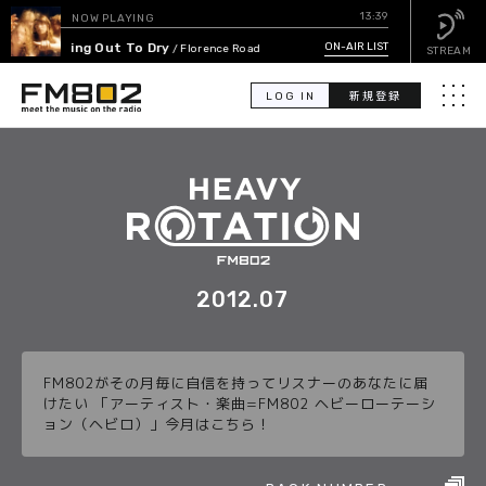
13:39
NOW PLAYING
Hanging Out To Dry
ON-AIR LIST
/ Florence Road
STREAM
LOG IN
新規登録
メニュ
検
索
PICK UP
GUEST CALENDAR
2012.07
ON-AIR LIST
FM802がその月毎に自信を持ってリスナーのあなたに届
EVENT CALENDAR
けたい 「アーティスト・楽曲=FM802 ヘビーローテーシ
ョン（ヘビロ）」今月はこちら！
TIMETABLE