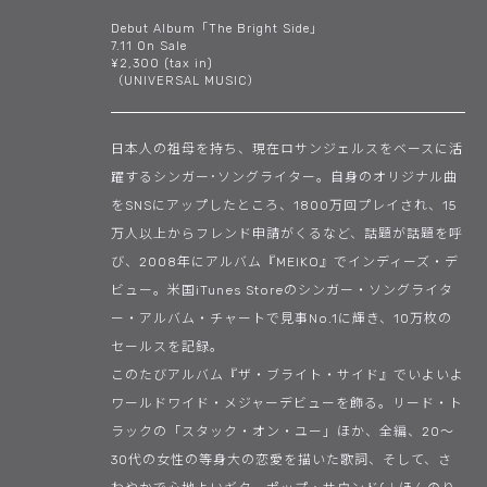
Debut Album「The Bright Side」
7.11 On Sale
¥2,300 (tax in)
（UNIVERSAL MUSIC）
日本人の祖母を持ち、現在ロサンジェルスをベースに活
躍するシンガー･ソングライター。自身のオリジナル曲
をSNSにアップしたところ、1800万回プレイされ、15
万人以上からフレンド申請がくるなど、話題が話題を呼
び、2008年にアルバム『MEIKO』でインディーズ・デ
ビュー。米国iTunes Storeのシンガー・ソングライタ
ー・アルバム・チャートで見事No.1に輝き、10万枚の
セールスを記録。
このたびアルバム『ザ・ブライト・サイド』でいよいよ
ワールドワイド・メジャーデビューを飾る。リード・ト
ラックの「スタック・オン・ユー」ほか、全編、20〜
30代の女性の等身大の恋愛を描いた歌詞、そして、さ