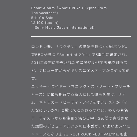
Debut Album「What Did You Expect From
The Vaccines?」
5.11 On Sale
\2,100 (tax in)
（Sony Music Japan International）
ロンドン発、「ワクチン」の意味を持つ4人組バンド。
英BBCが選ぶ『Sound of 2011』で3番手に選定され、
2011年最初に発売された英音楽誌NMEで表紙を飾るな
ど、デビュー前からイギリス音楽メディアがこぞって絶
賛。
ニッキー・ワイヤー（マニック・ストリート・プリーチ
ャーズ）が最も期待する新人として彼らを挙げ、リア
ム・ギャラガー（ビーディ・アイ/元オアシス）が「そ
んなにいいか?」と敢えてこきおろすなど、多くの著名
アーティストからも注目を浴びる中、2週間で完成させ
た話題のデビューアルバムの日本盤が、いよいよ5/11に
リリースとなります。FUJI ROCK FESTIVAL’11にも出