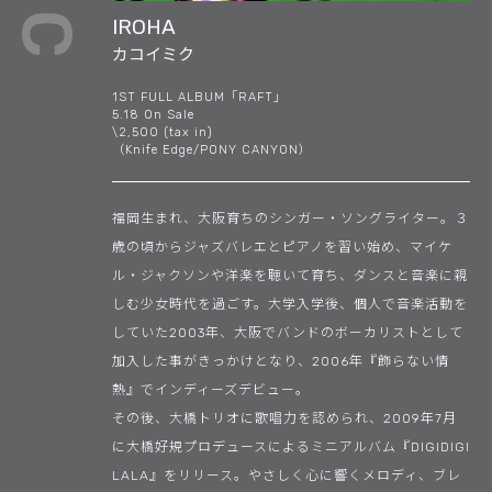
IROHA
カコイミク
1ST FULL ALBUM「RAFT」
5.18 On Sale
\2,500 (tax in)
（Knife Edge/PONY CANYON）
福岡生まれ、大阪育ちのシンガー・ソングライター。３
歳の頃からジャズバレエとピアノを習い始め、マイケ
ル・ジャクソンや洋楽を聴いて育ち、ダンスと音楽に親
しむ少女時代を過ごす。大学入学後、個人で音楽活動を
していた2003年、大阪でバンドのボーカリストとして
加入した事がきっかけとなり、2006年『飾らない情
熱』でインディーズデビュー。
その後、大橋トリオに歌唱力を認められ、2009年7月
に大橋好規プロデュースによるミニアルバム『DIGIDIGI
LALA』をリリース。やさしく心に響くメロディ、ブレ