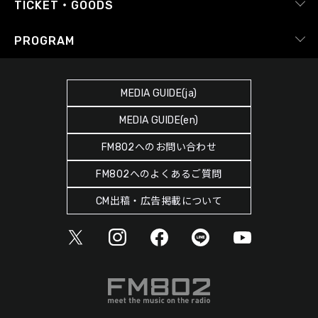
radiko.jp
Japan FM League
TICKET・GOODS
Facebook
YouTube Channel
プライバシーポリシー
RADIPASS TICKET
PROGRAM
Instagram
FM COCOLO
サイトポリシー
RADIPASS STORE
タイムテーブル
SDGsへの取り組み
RADIPASS GOLD
MEDIA GUIDE(ja)
DJ
緊急地震速報の対応
MEDIA GUIDE(en)
ゲストカレンダー
災害情報共有パートナーシップ
FM802へのお問い合わせ
ポッドキャスト
人権尊重・コンプライアンスに関する調査の結果について
FM802へのよくあるご質問
ヘビーローテーション
CM出稿・広告掲載について