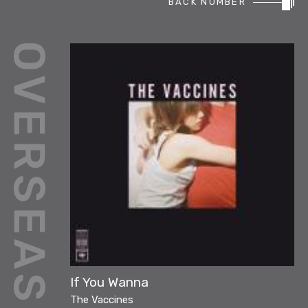
BACK NUMBER
REPORT
PODCAST
HEAVY ROTATION
DJ
FAQ
ONLINESHOP
If You Wanna
The Vaccines