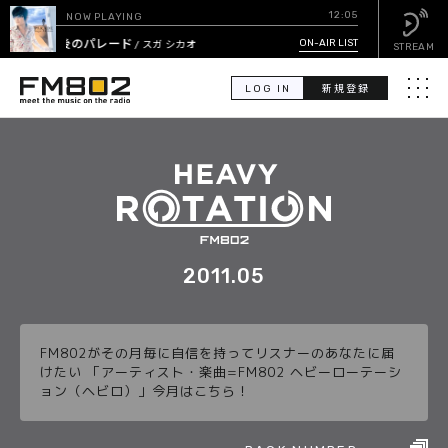
12:05
NOW PLAYING
午後のパレード
ON-AIR LIST
/ スガ シカオ
STREAM
LOG IN
新規登録
メニュ
検
索
PICK UP
GUEST CALENDAR
2011.05
ON-AIR LIST
FM802がその月毎に自信を持ってリスナーのあなたに届
EVENT CALENDAR
けたい 「アーティスト・楽曲=FM802 ヘビーローテーシ
ョン（ヘビロ）」今月はこちら！
TIMETABLE