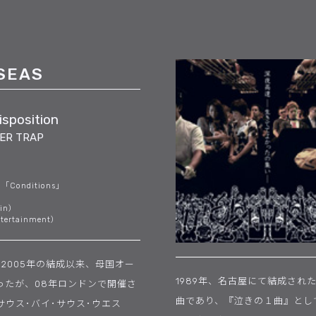
SEAS
sposition
ER TRAP
m「Conditions」
x in）
ntertainment）
2005年の結成以来、母国オー
1989年、名古屋にて結成され
ったが、08年ロンドンで開催さ
曲であり、『泣きの１曲』とし
（サウス･バイ･サウス･ウエス