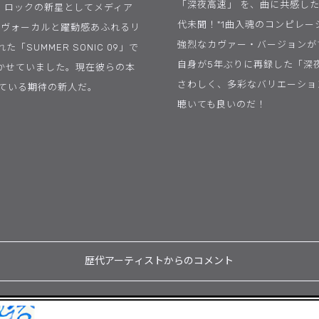
「深夜高速」 を、曲に共感し
・ロックの新星としてメディア
代未聞！"1曲入魂のコンピレ
あるヴォーカルと躍動感あふれるリ
強烈なカヴァー・バージョンが
UMMER SONIC 09」で
自身が5年ぶりに再録した「深
かせていました。現在彼らの本
さわしく、多彩なバリエーショ
めている期待の新人だ。
聴いても良いのだ！
歴代アーティストからのコメント