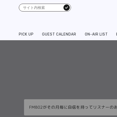
検索
PICK UP
GUEST CALENDAR
ON-AIR LIST
FM802がその月毎に自信を持ってリスナーの