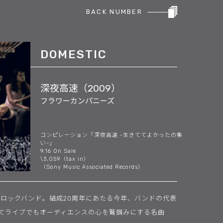
BACK NUMBER
DOMESTIC
深夜高速（2009）
フラワーカンパニーズ
コンピレーション「深夜高速 -生きててよかったの集
い-」
9.16 On Sale
\3,059（tax in）
（Sony Music Associated Records）
たロックバンド。結成20周年にあたる今年、バンドの代表
てライブでもオーディエンスの心を鷲掴みにする名曲