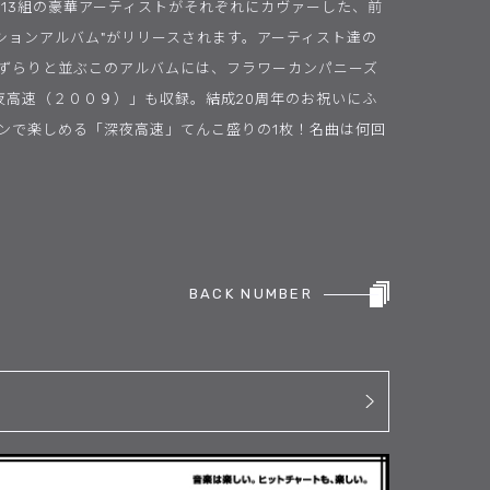
た13組の豪華アーティストがそれぞれにカヴァーした、前
ーションアルバム"がリリースされます。アーティスト達の
ずらりと並ぶこのアルバムには、フラワーカンパニーズ
夜高速（２００９）」も収録。結成20周年のお祝いにふ
ンで楽しめる「深夜高速」てんこ盛りの1枚！名曲は何回
BACK NUMBER