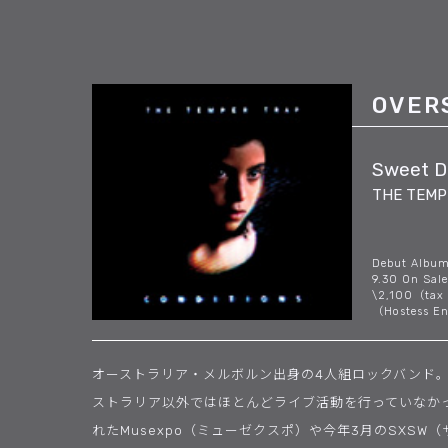
OVER
Sweet Di
THE TEMP
Debut Albu
9.30 On Sale
\2,100（ta
（Hostess E
オーストラリア・メルボルン出身の4人組ロックバンド。
ストラリア以外ではほとんどライブ活動を行っていなか
れたMusexpo（ミューゼクスポ）や今年3月のSXSW