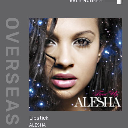
BACK NUMBER
REPORT
PODCAST
HEAVY ROTATION
DJ
FAQ
ONLINESHOP
Lipstick
ALESHA