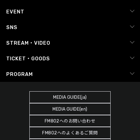
会社概要
EVENT
採用情報
ピックアップ
SNS
番組放送基準
イベントカレンダー
RADIPASS
STREAM・VIDEO
番組審議会
レポート
X（旧Twitter）
radiko.jp
Japan FM League
TICKET・GOODS
Facebook
YouTube Channel
プライバシーポリシー
RADIPASS TICKET
PROGRAM
Instagram
FM COCOLO
サイトポリシー
RADIPASS STORE
タイムテーブル
SDGsへの取り組み
RADIPASS GOLD
MEDIA GUIDE(ja)
DJ
緊急地震速報の対応
MEDIA GUIDE(en)
ゲストカレンダー
災害情報共有パートナーシップ
FM802へのお問い合わせ
ポッドキャスト
人権尊重・コンプライアンスに関する調査の結果について
FM802へのよくあるご質問
ヘビーローテーション