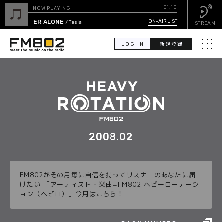
01:10
NOW PLAYING
NEVER ALONE
ON-AIR LIST
/ Tesla
STREAM
LOG IN
新規登録
メニュ
検
索
PICK UP
GUEST CALENDAR
2008.02
ON-AIR LIST
FM802がその月毎に自信を持ってリスナーのあなたに届
EVENT CALENDAR
けたい 「アーティスト・楽曲=FM802 ヘビーローテーシ
ョン（ヘビロ）」今月はこちら！
TIMETABLE