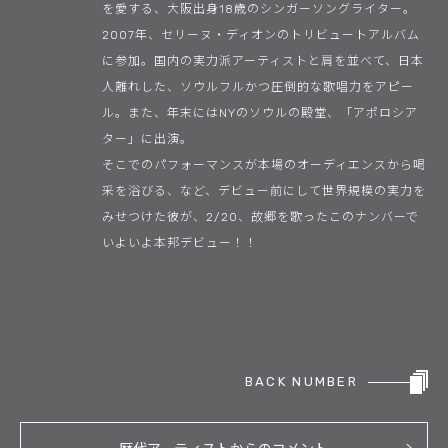
を愛する、大阪出身18歳のシンガーソングライター。
2007年、セリーヌ・ディオンのトリビュートアルバム
に参加。国内の実力派アーティストと肩を並べて、日本
人離れした、ソウルフルかつ圧倒的な歌唱力をアピー
ル。また、年末にはNYのソウルの殿堂、「アポロシア
ター」に出演。
そこでのパフォーマンスが本場のオーディエンスから喝
采を浴びる、など、デビュー前にして世界規模の実力を
みせつけた彼が、2/20、故郷を歌ったこのナンバーで
いよいよ本邦デビュー！！
BACK NUMBER