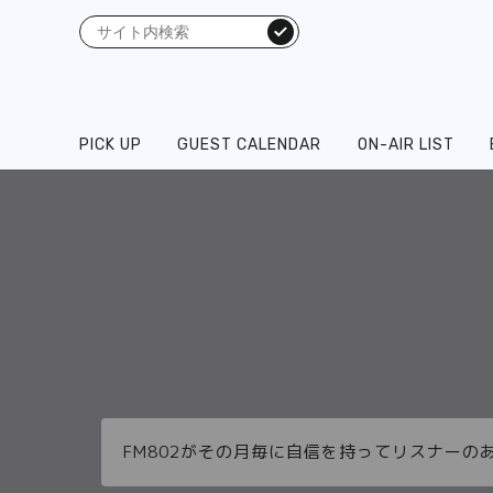
検索
PICK UP
GUEST CALENDAR
ON-AIR LIST
FM802がその月毎に自信を持ってリスナーの