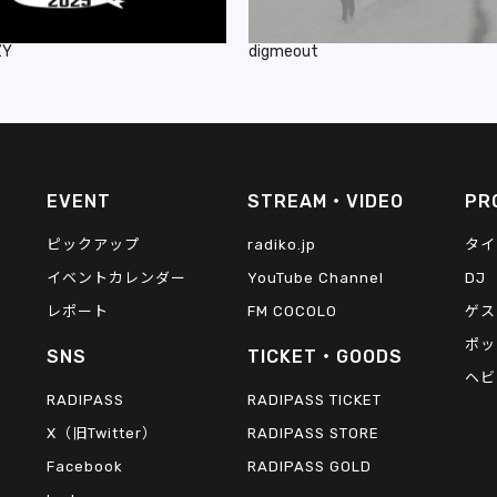
ZY
digmeout
EVENT
STREAM・VIDEO
PR
ピックアップ
radiko.jp
タイ
イベントカレンダー
YouTube Channel
DJ
レポート
FM COCOLO
ゲス
ポッ
SNS
TICKET・GOODS
ヘビ
RADIPASS
RADIPASS TICKET
X（旧Twitter）
RADIPASS STORE
Facebook
RADIPASS GOLD