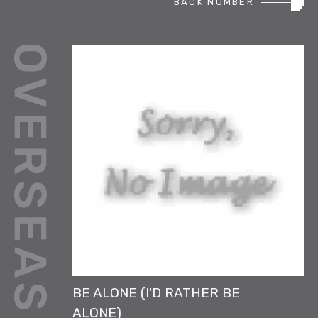
BACK NUMBER
REPORT
PODCAST
HEAVY ROTATION
DJ
FAQ
ONLINESHOP
BE ALONE (I'D RATHER BE
ALONE)