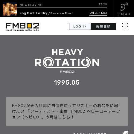
23:29
NOW PLAYING
Hanging Out To Dry
ON-AIR LIST
/ Florence Road
STREAM
LOG IN
新規登録
メニュ
検
索
PICK UP
GUEST CALENDAR
1995.05
ON-AIR LIST
FM802がその月毎に自信を持ってリスナーのあなたに届
EVENT CALENDAR
けたい 「アーティスト・楽曲=FM802 ヘビーローテーシ
ョン（ヘビロ）」今月はこちら！
TIMETABLE