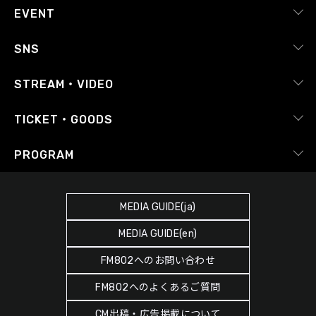
会社概要
EVENT
採用情報
ピックアップ
SNS
番組放送基準
イベントカレンダー
RADIPASS
STREAM・VIDEO
番組審議会
レポート
X（旧Twitter）
radiko.jp
Japan FM League
TICKET・GOODS
Facebook
YouTube Channel
プライバシーポリシー
RADIPASS TICKET
PROGRAM
Instagram
FM COCOLO
サイトポリシー
RADIPASS STORE
タイムテーブル
SDGsへの取り組み
RADIPASS GOLD
MEDIA GUIDE(ja)
DJ
緊急地震速報の対応
MEDIA GUIDE(en)
ゲストカレンダー
災害情報共有パートナーシップ
FM802へのお問い合わせ
ポッドキャスト
人権尊重・コンプライアンスに関する調査の結果について
FM802へのよくあるご質問
ヘビーローテーション
CM出稿・広告掲載について