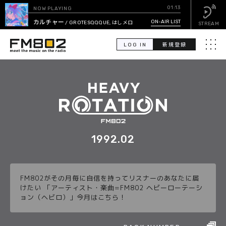
01:13
NOW PLAYING
ラブカルチャー
ON-AIR LIST
/ GROTESQQQUE, はしメロ
STREAM
LOG IN
新規登録
メニュ
検
索
PICK UP
GUEST CALENDAR
1992.02
ON-AIR LIST
FM802がその月毎に自信を持ってリスナーのあなたに届
EVENT CALENDAR
けたい 「アーティスト・楽曲=FM802 ヘビーローテーシ
ョン（ヘビロ）」今月はこちら！
TIMETABLE