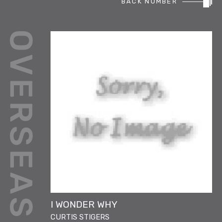
BACK NUMBER
REPORT
PODCAST
HEAVY ROTATION
DJ
FAQ
ONLINESHOP
I WONDER WHY
CURTIS STIGERS