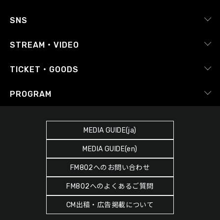
採用情報
ピックアップ
SNS
番組放送基準
イベントカレンダー
RADIPASS
STREAM・VIDEO
番組審議会
レポート
X（旧Twitter）
radiko.jp
Japan FM League
TICKET・GOODS
Facebook
YouTube Channel
プライバシーポリシー
RADIPASS TICKET
PROGRAM
Instagram
FM COCOLO
サイトポリシー
RADIPASS STORE
タイムテーブル
SDGsへの取り組み
RADIPASS GOLD
MEDIA GUIDE(ja)
DJ
緊急地震速報の対応
MEDIA GUIDE(en)
ゲストカレンダー
災害情報共有パートナーシップ
FM802へのお問い合わせ
ポッドキャスト
人権尊重・コンプライアンスに関する調査の結果について
FM802へのよくあるご質問
ヘビーローテーション
CM出稿・広告掲載について