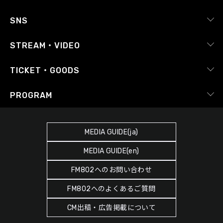
採用情報
ピックアップ
SNS
番組放送基準
イベントカレンダー
RADIPASS
STREAM・VIDEO
番組審議会
レポート
X（旧Twitter）
radiko.jp
Japan FM League
TICKET・GOODS
Facebook
YouTube Channel
プライバシーポリシー
RADIPASS TICKET
PROGRAM
Instagram
FM COCOLO
サイトポリシー
RADIPASS STORE
タイムテーブル
SDGsへの取り組み
RADIPASS GOLD
MEDIA GUIDE(ja)
DJ
緊急地震速報の対応
MEDIA GUIDE(en)
ゲストカレンダー
災害情報共有パートナーシップ
FM802へのお問い合わせ
ポッドキャスト
人権尊重・コンプライアンスに関する調査の結果について
FM802へのよくあるご質問
ヘビーローテーション
CM出稿・広告掲載について