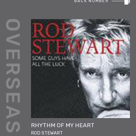
BACK NUMBER
REPORT
PODCAST
HEAVY ROTATION
DJ
FAQ
ONLINESHOP
RHYTHM OF MY HEART
ROD STEWART