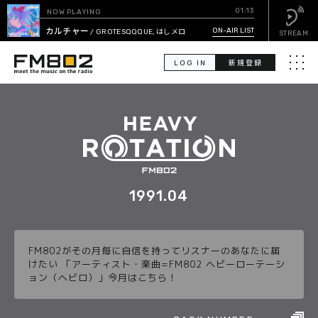
01:13
NOW PLAYING
ラブカルチャー
ON-AIR LIST
/ GROTESQQQUE, はしメロ
STREAM
LOG IN
新規登録
メニュ
検
索
PICK UP
GUEST CALENDAR
1991.04
ON-AIR LIST
FM802がその月毎に自信を持ってリスナーのあなたに届
EVENT CALENDAR
けたい 「アーティスト・楽曲=FM802 ヘビーローテーシ
ョン（ヘビロ）」今月はこちら！
TIMETABLE