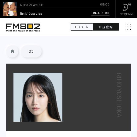
05:06
NOW PLAYING
Houdini
ON-AIR LIST
/ Dua Lipa
STREAM
LOG IN
新規登録
メニュ
検
DJ
索
PICK UP
RIHO YOSHIOKA
GUEST CALENDAR
ON-AIR LIST
EVENT CALENDAR
TIMETABLE