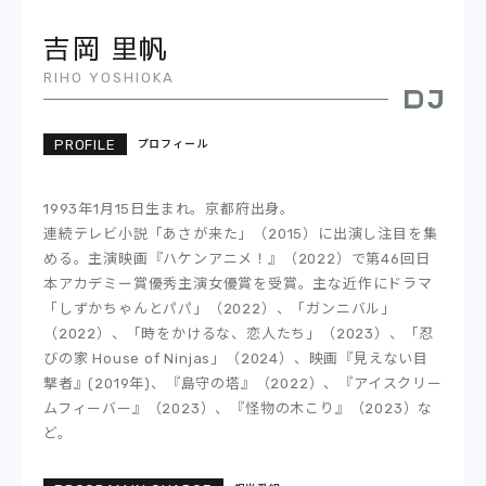
REPORT
吉岡 里帆
PODCAST
RIHO YOSHIOKA
HEAVY ROTATION
プロフィール
DJ
1993年1月15日生まれ。京都府出身。
FAQ
連続テレビ小説「あさが来た」（2015）に出演し注目を集
める。主演映画『ハケンアニメ！』（2022）で第46回日
ONLINESHOP
本アカデミー賞優秀主演女優賞を受賞。主な近作にドラマ
「しずかちゃんとパパ」（2022）、「ガンニバル」
（2022）、「時をかけるな、恋人たち」（2023）、「忍
びの家 House of Ninjas」（2024）、映画『見えない目
撃者』(2019年)、『島守の塔』（2022）、『アイスクリー
ムフィーバー』（2023）、『怪物の木こり』（2023）な
ど。