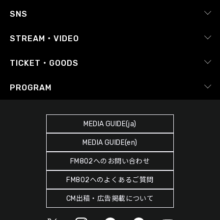
採用情報
ピックアップ
SNS
番組放送基準
イベントカレンダー
RADIPASS
STREAM・VIDEO
番組審議会
レポート
X（旧Twitter）
radiko.jp
Japan FM League
TICKET・GOODS
Facebook
YouTube Channel
プライバシーポリシー
RADIPASS TICKET
PROGRAM
Instagram
FM COCOLO
サイトポリシー
RADIPASS STORE
タイムテーブル
SDGsへの取り組み
RADIPASS GOLD
MEDIA GUIDE(ja)
DJ
緊急地震速報の対応
MEDIA GUIDE(en)
ゲストカレンダー
災害情報共有パートナーシップ
FM802へのお問い合わせ
ポッドキャスト
人権尊重・コンプライアンスに関する調査の結果について
FM802へのよくあるご質問
ヘビーローテーション
CM出稿・広告掲載について