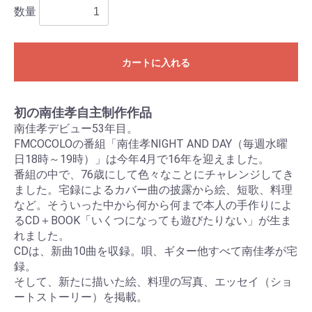
数量
カートに入れる
初の南佳孝自主制作作品
南佳孝デビュー53年目。
FMCOCOLOの番組「南佳孝NIGHT AND DAY（毎週水曜
日18時～19時）」は今年4月で16年を迎えました。
番組の中で、76歳にして色々なことにチャレンジしてき
ました。宅録によるカバー曲の披露から絵、短歌、料理
など。そういった中から何から何まで本人の手作りによ
るCD＋BOOK「いくつになっても遊びたりない」が生ま
れました。
CDは、新曲10曲を収録。唄、ギター他すべて南佳孝が宅
録。
そして、新たに描いた絵、料理の写真、エッセイ（ショ
ートストーリー）を掲載。