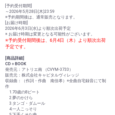
[予約受付期間]
～2026年5月28日(木)23:59
お買い物を続ける
カートへ進む
※予約期間後は、通常販売となります。
[お届け時期]
2026年6月3日(水)より順次出荷予定
※ お届け時期は変更となる可能性がございます。
※予約受付期間後は、6月4日（木）より順次出荷
予定です。
[商品詳細]
CD＋BOOK
発売元：アトリエ南 （CVYM-3733）
販売元：株式会社キャピタルヴィレッジ
収録曲：（作詞・作曲 南佳孝）※全曲自宅録音にて制
作
1.70歳の8ビート
2.夢のかけら
3.タンゴ・ダムール
4.一人こっそり
5.下手くそな曲